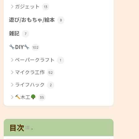
ガジェット
13
遊び/おもちゃ/絵本
8
雑記
7
DIY
102
ペーパークラフト
1
マイクラ工作
52
ライフハック
2
木工
35
Toggle Table of Content
目次