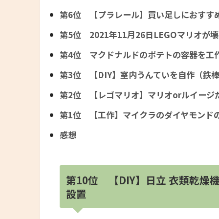
第6位 【プラレール】買い足しにおすす
第5位 2021年11月26日LEGOマリオ
第4位 マクドナルドのポテトの容器を工
第3位 【DIY】室内うんていを自作（鉄
第2位 【レゴマリオ】マリオorルイージ
第1位 【工作】マイクラのダイヤモンド
感想
第10位 【DIY】日立 衣類乾燥
設置