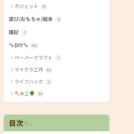
ガジェット
13
遊び/おもちゃ/絵本
8
雑記
7
DIY
102
ペーパークラフト
1
マイクラ工作
52
ライフハック
2
木工
35
Toggle Table of Content
目次