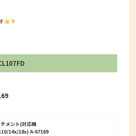
す
CL107FD
69
ッチメント(対応機
10/14x/18x) A-67169