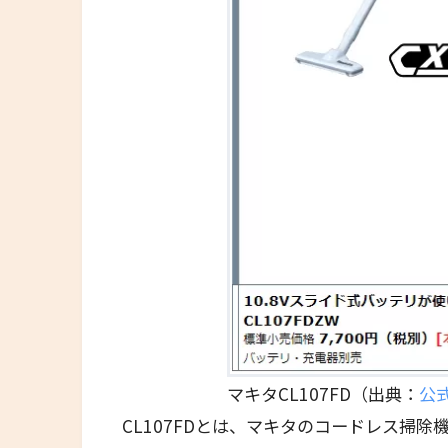
マキタCL107FD（出典：
公
CL107FD
とは、マキタのコードレス掃除