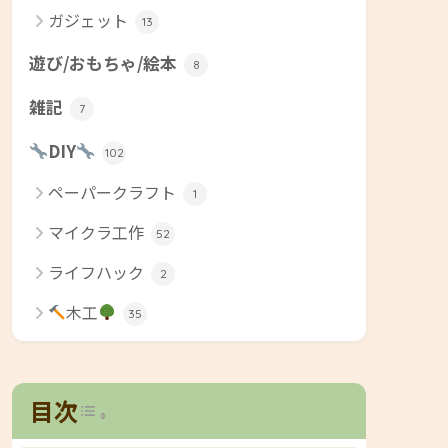
ガジェット
13
遊び/おもちゃ/絵本
8
雑記
7
DIY
102
ペーパークラフト
1
マイクラ工作
52
ライフハック
2
木工
35
Toggle Table of Content
目次