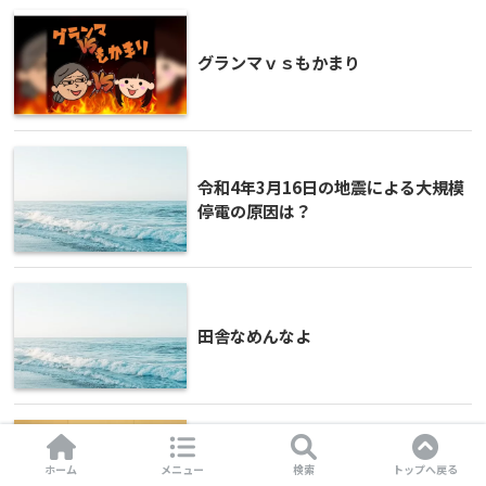
グランマｖｓもかまり
令和4年3月16日の地震による大規模
停電の原因は？
田舎なめんなよ
【豆知識】今どきのおうちにアンペ
ホーム
メニュー
検索
トップへ戻る
アブレーカーはない！