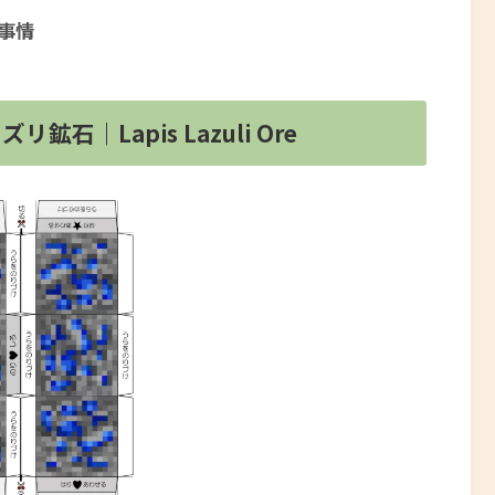
事情
｜Lapis Lazuli Ore