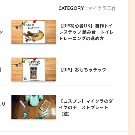
CATEGORY :
マイクラ工作
】
【DIY初心者OK】自作トイ
ン
レステップ 踏み台｜トイレ
トレーニングの進め方
】
｜
【DIY】おもちゃラック
【コスプレ】マイクラのダ
＆リ
イヤのチェストプレート
（鎧）