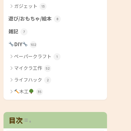
ガジェット
13
遊び/おもちゃ/絵本
8
雑記
7
DIY
102
ペーパークラフト
1
マイクラ工作
52
ライフハック
2
木工
35
Toggle Table of Content
目次