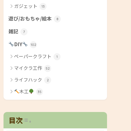
ガジェット
13
遊び/おもちゃ/絵本
8
雑記
7
DIY
102
ペーパークラフト
1
マイクラ工作
52
ライフハック
2
木工
35
Toggle Table of Content
目次